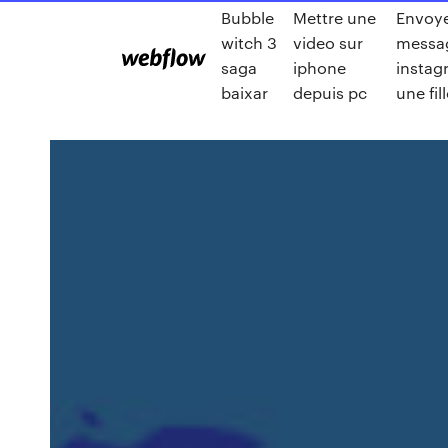
Bubble
Mettre une
Envoye
witch 3
video sur
messag
saga
iphone
instag
baixar
depuis pc
une fil