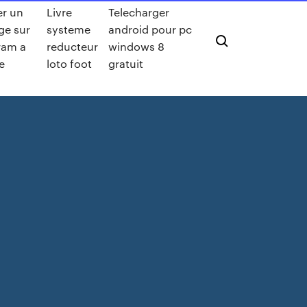
r un
Livre
Telecharger
e sur
systeme
android pour pc
ram a
reducteur
windows 8
le
loto foot
gratuit