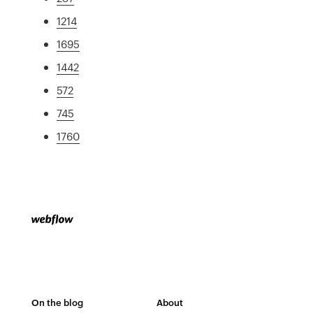
1214
1695
1442
572
745
1760
On the blog
About