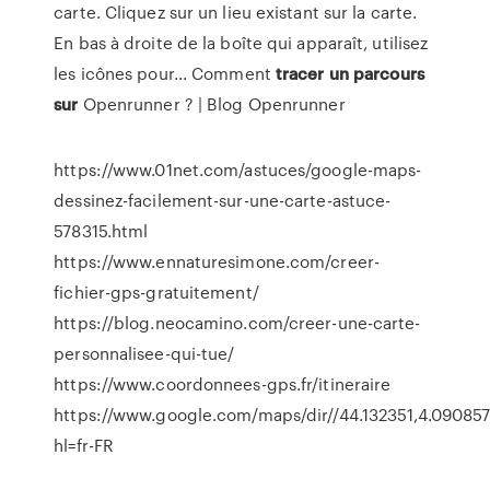
carte. Cliquez sur un lieu existant sur la carte.
En bas à droite de la boîte qui apparaît, utilisez
les icônes pour... Comment
tracer
un
parcours
sur
Openrunner ? | Blog Openrunner
https://www.01net.com/astuces/google-maps-
dessinez-facilement-sur-une-carte-astuce-
578315.html
https://www.ennaturesimone.com/creer-
fichier-gps-gratuitement/
https://blog.neocamino.com/creer-une-carte-
personnalisee-qui-tue/
https://www.coordonnees-gps.fr/itineraire
https://www.google.com/maps/dir//44.132351,4.090857
hl=fr-FR